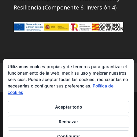
Resiliencia (Componente 6. Inversión 4)
Utilizamos cookies propias y de terceros para garantizar el
Servicios
Contacto
Instagram
funcionamiento de la web, medir su uso y mejorar nuestros
servicios. Puede aceptar todas las cookies, rechazar las no
Facebook
YouTube
necesarias o configurar sus preferencias.
Política de
cookies
Transcuevas2007|transporte de
Aceptar todo
semirremolques - todos los derechos
reservados ®
Rechazar
Política Privacidad
aviso legal
Configurar