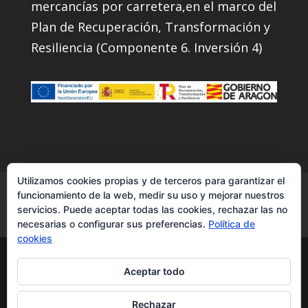
mercancías por carretera,en el marco del
Plan de Recuperación, Transformación y
Resiliencia (Componente 6. Inversión 4)
Utilizamos cookies propias y de terceros para garantizar el
Servicios
Contacto
Instagram
funcionamiento de la web, medir su uso y mejorar nuestros
servicios. Puede aceptar todas las cookies, rechazar las no
Facebook
YouTube
necesarias o configurar sus preferencias.
Política de
cookies
Transcuevas2007|transporte de
Aceptar todo
semirremolques - todos los derechos
reservados ®
Rechazar