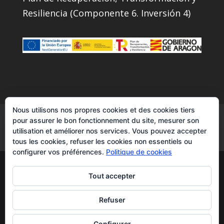
Resiliencia (Componente 6. Inversión 4)
Nous utilisons nos propres cookies et des cookies tiers
Nos Services
Instagram
Contacts
pour assurer le bon fonctionnement du site, mesurer son
utilisation et améliorer nos services. Vous pouvez accepter
Facebook
YouTube
tous les cookies, refuser les cookies non essentiels ou
configurer vos préférences.
Politique de cookies
Transcuevas2007|transporte de
Tout accepter
semirremolques - todos los derechos
reservados ®
Refuser
Política Privacidad
aviso legal
Configurer