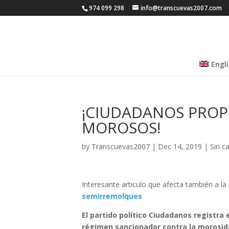
974 099 298
info@transcuevas2007.com
Engl
¡CIUDADANOS PROP
MOROSOS!
by
Transcuevas2007
|
Dec 14, 2019
|
Sin c
Interesante articulo que afecta también a l
semirremolques
El partido político Ciudadanos registra
régimen sancionador contra la morosid