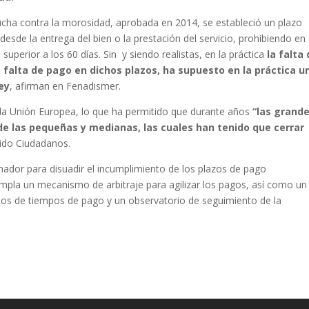
ucha contra la morosidad, aprobada en 2014, se estableció un plazo
sde la entrega del bien o la prestación del servicio, prohibiendo en
perior a los 60 días. Sin y siendo realistas, en la práctica
la falta
 falta de pago en dichos plazos, ha supuesto en la práctica u
ey
, afirman en Fenadismer.
la Unión Europea, lo que ha permitido que durante años
“las grand
e las pequeñas y medianas, las cuales han tenido que cerrar
tido Ciudadanos.
ador para disuadir el incumplimiento de los plazos de pago
empla un mecanismo de arbitraje para agilizar los pagos, así como un
atos de tiempos de pago y un observatorio de seguimiento de la